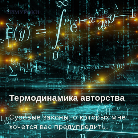
ТИМУРОКИ
Термодинамика авторства
Суровые законы, о которых мне
хочется вас предупредить.