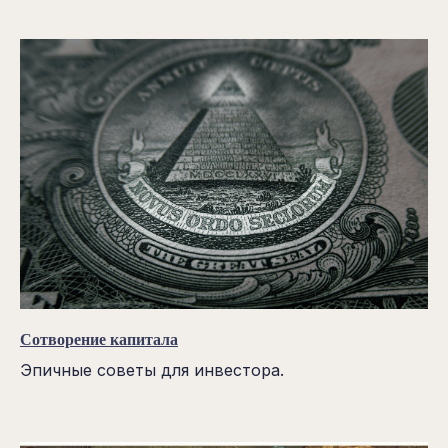
Е
н
у
ч
Сотворение капитала
Эпичные советы для инвестора.