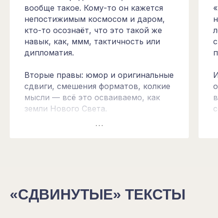
вообще такое. Кому-то он кажется
«
непостижимым космосом и даром,
н
кто-то осознаёт, что это такой же
л
навык, как, ммм, тактичность или
с
дипломатия.
п
Вторые правы: юмор и оригинальные
И
сдвиги, смешения форматов, колкие
о
мысли — всё это осваиваемо, как
в
земли Нового Света.
с
у
Кому будет хорошо на курсе: да
п
всем, в общем-то. Пишете вы для
ф
себя или за деньги, или вообще, как
п
вам пока кажется, далеки от слов и
н
смыслов — вам будет приятно
п
узнать, что вы, оказывается, ещё и
п
«СДВИНУТЫЕ» ТЕКСТЫ
оригинальный вот такой вот
человек.
Я